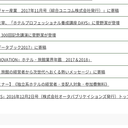
ャー産業 2017年11月号（綜合ユニコム株式会社発行）」に寄稿
宰、「ホテルプロフェッショナル養成講座 DAYS」に菅野潔が登壇
300回記念講演に菅野潔が登壇
ータブック2017』に寄稿
RENOVATION」ホテル・旅館業界年鑑 2017＆2018」
・旅館の経営者から次世代へおくる熱いメッセージ」に寄稿
ミナー】《独立系ホテルの経営者・支配人対象・参加費無料》
RES」2016年12月2日号（株式会社オータパブリケイションズ発行）