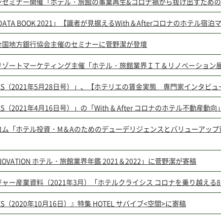
ンセミナー開催「ホテル・旅館の事業再生&コロナ禍から抜け出すため
L DATA BOOK 2021」【識者が見据えるWith＆Afterコロナのホ
全国地方銀行協会主催のセミナーに菅野潔が登壇
リゾートマーケティング主催「ホテル・旅館業界ＩＴ＆リノベーション
RES（2021年5月28日号）」、【ホテリエの賃金実態 専門家インタビ
ES（2021年4月16日号）」の「With & After コロナのホテル不動産
コム「ホテル投資・M＆Aのためのデューデリジェンスとバリューアップ
RENOVATION ホテル・旅館業界年鑑 2021＆2022」に菅野潔が寄稿
ャー産業資料（2021年3月）「ホテルクライシス コロナを乗り越える
ES（2020年10月16日）』特集 HOTEL サバイブ<空間>に寄稿