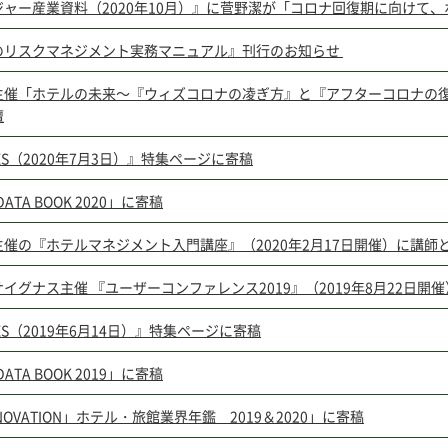
ジャー産業資料（2020年10月）』に菅野潔が「コロナ回復期に向けて
のリスクマネジメント実務マニュアル』刊行のお知らせ
主催「ホテルの未来～『ウィズコロナの凌ぎ方』と『アフターコロナの復活
壇
RES（2020年7月3日）』特集ページに寄稿
DATA BOOK 2020」に寄稿
催の『ホテルマネジメント入門講座』（2020年2月17日開催）に講師
イグナス主催 『ユーザーコンファレンス2019』（2019年8月22日開
RES（2019年6月14日）』特集ページに寄稿
DATA BOOK 2019」に寄稿
RENOVATION」ホテル・旅館業界年鑑 2019＆2020」に寄稿