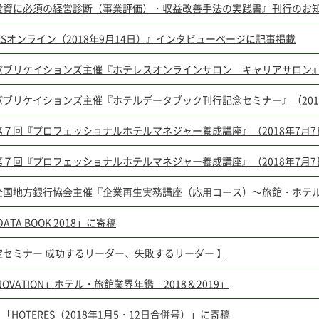
投資に必須の経営診断（事業評価）・収益改善手法の実践書』刊行のお
RESオンライン（2018年9月14日）』インタビューページに記事掲載
パブリケイションズ主催『ホテレスオンラインサロン キャリアサロン』（
ブリケイションズ主催『ホテルデータブック刊行記念セミナー』（2018
第７回『プロフェッショナルホテルマネジャー養成講座』（2018年7月
第７回『プロフェッショナルホテルマネジャー養成講座』（2018年7月
国地方銀行協会主催『企業再生実務講座（応用コース）～旅館・ホテル業編
DATA BOOK 2018」に寄稿
定セミナー 成功するリーダー、失敗するリーダー 】
RENOVATION」ホテル・旅館業界年鑑 2018＆2019」
月「HOTERES（2018年1月5・12日合併号）」に寄稿