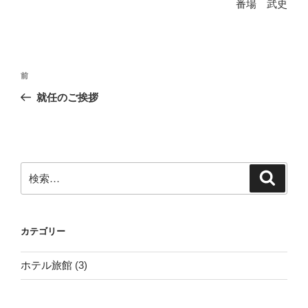
番場 武史
投
前
前
稿
の
就任のご挨拶
ナ
投
ビ
稿
ゲ
ー
検
検
シ
索
索:
ョ
ン
カテゴリー
ホテル旅館
(3)