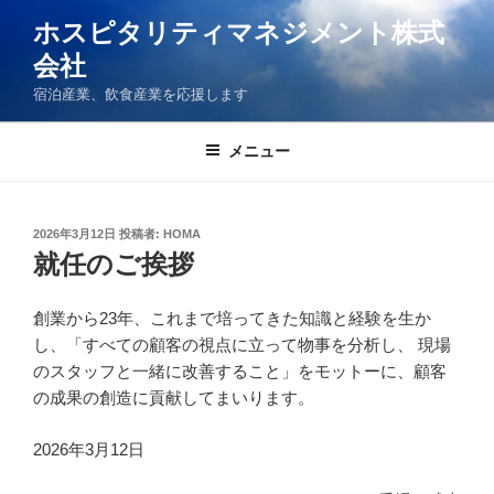
コ
ホスピタリティマネジメント株式
ン
会社
テ
ン
宿泊産業、飲食産業を応援します
ツ
へ
メニュー
ス
キ
ッ
投
2026年3月12日
投稿者:
HOMA
プ
稿
就任のご挨拶
日:
創業から23年、これまで培ってきた知識と経験を生か
し、「すべての顧客の視点に立って物事を分析し、 現場
のスタッフと一緒に改善すること」をモットーに、顧客
の成果の創造に貢献してまいります。
2026年3月12日